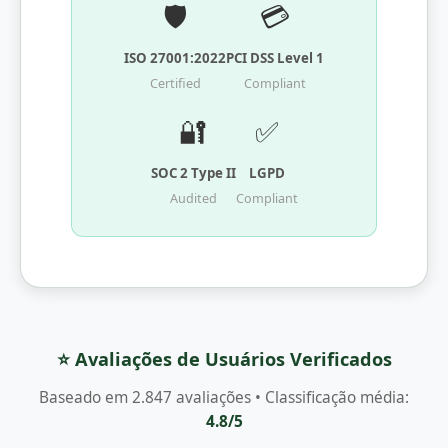
🛡️
💳
ISO 27001:2022
PCI DSS Level 1
Certified
Compliant
🔐
✅
SOC 2 Type II
LGPD
Audited
Compliant
⭐ Avaliações de Usuários Verificados
Baseado em 2.847 avaliações • Classificação média:
4.8/5