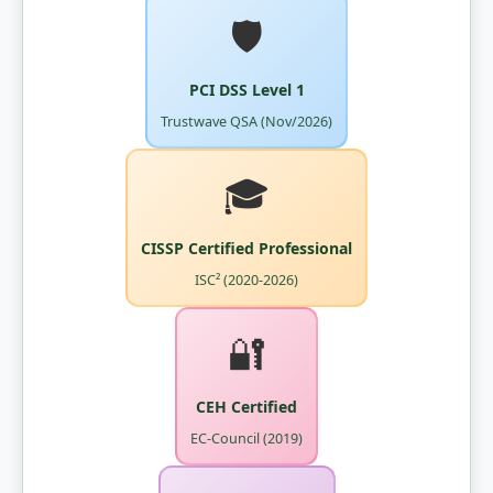
🛡️
PCI DSS Level 1
Trustwave QSA (Nov/2026)
🎓
CISSP Certified Professional
ISC² (2020-2026)
🔐
CEH Certified
EC-Council (2019)