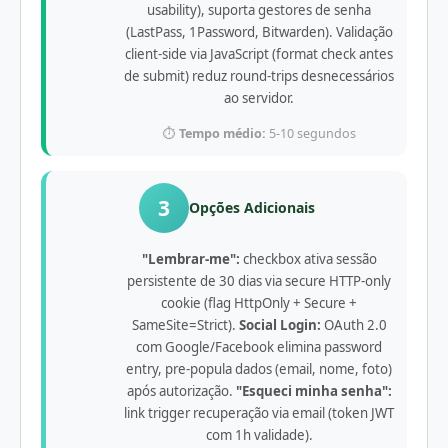
usability), suporta gestores de senha
(LastPass, 1Password, Bitwarden). Validação
client-side via JavaScript (format check antes
de submit) reduz round-trips desnecessários
ao servidor.
⏱️
Tempo médio:
5-10 segundos
3
Opções Adicionais
"Lembrar-me":
checkbox ativa sessão
persistente de 30 dias via secure HTTP-only
cookie (flag HttpOnly + Secure +
SameSite=Strict).
Social Login:
OAuth 2.0
com Google/Facebook elimina password
entry, pre-popula dados (email, nome, foto)
após autorização.
"Esqueci minha senha":
link trigger recuperação via email (token JWT
com 1h validade).