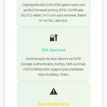
Criptografia AES-256-GCM cipher suite com
perfect forward secrecy (PFS). Certificado
SSL/TLS válido 24/7 com auto-renewal. Rated
A+ no SSL Labs test.
🔐
2FA Opcional
Autenticação de dois fatores via TOTP
(Google Authenticator, Authy), SMS ou Email.
FIDO2/WebAuthn support para hardware
keys (YubiKey, Titan).
⚠️
Anti-Brute-Force