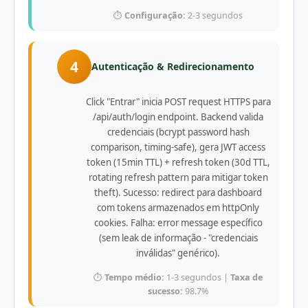
⏱️
Configuração:
2-3 segundos
4
Autenticação & Redirecionamento
Click "Entrar" inicia POST request HTTPS para
/api/auth/login endpoint. Backend valida
credenciais (bcrypt password hash
comparison, timing-safe), gera JWT access
token (15min TTL) + refresh token (30d TTL,
rotating refresh pattern para mitigar token
theft). Sucesso: redirect para dashboard
com tokens armazenados em httpOnly
cookies. Falha: error message específico
(sem leak de informação - "credenciais
inválidas" genérico).
⏱️
Tempo médio:
1-3 segundos |
Taxa de
sucesso:
98.7%