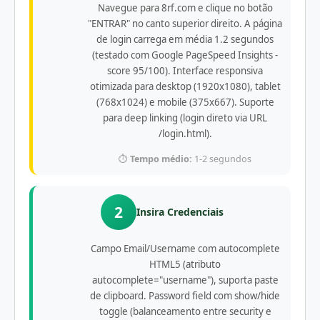
Navegue para 8rf.com e clique no botão
"ENTRAR" no canto superior direito. A página
de login carrega em média 1.2 segundos
(testado com Google PageSpeed Insights -
score 95/100). Interface responsiva
otimizada para desktop (1920x1080), tablet
(768x1024) e mobile (375x667). Suporte
para deep linking (login direto via URL
/login.html).
⏱️
Tempo médio:
1-2 segundos
2
Insira Credenciais
Campo Email/Username com autocomplete
HTML5 (atributo
autocomplete="username"), suporta paste
de clipboard. Password field com show/hide
toggle (balanceamento entre security e