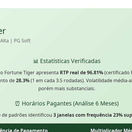
er
Alta | PG Soft
📊 Estatísticas Verificadas
, o Fortune Tiger apresenta
RTP real de 96.81%
(certificado
ento de
28.3%
(1 em cada 3.5 rodadas). Volatilidade média-
porém mais substanciais.
⏰ Horários Pagantes (Análise 6 Meses)
e de padrões identificou
3 janelas com frequência 23% sup
ência de Pagamento
Multiplicador Mé