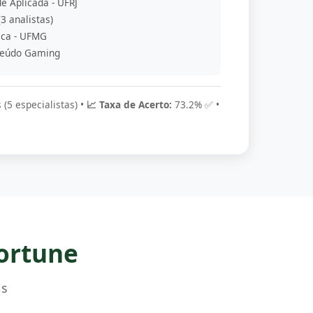
e Aplicada - UFRJ
3 analistas)
tica - UFMG
nteúdo Gaming
(5 especialistas) •
📈 Taxa de Acerto:
73.2% ✅ •
Fortune
is