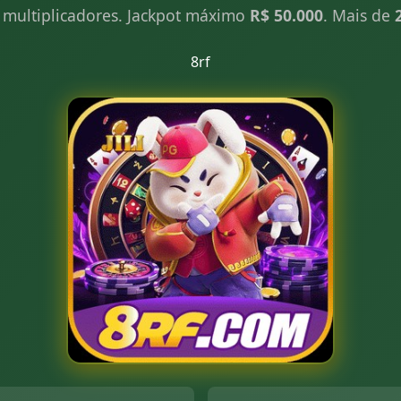
 multiplicadores. Jackpot máximo
R$ 50.000
. Mais de
8rf