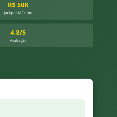
R$ 50K
Jackpot Máximo
4.8/5
Avaliação