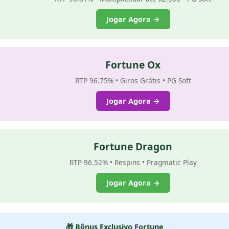
Jogar Agora →
Fortune Ox
RTP 96.75% • Giros Grátis • PG Soft
Jogar Agora →
Fortune Dragon
RTP 96.52% • Respins • Pragmatic Play
Jogar Agora →
🎁 Bônus Exclusivo Fortune