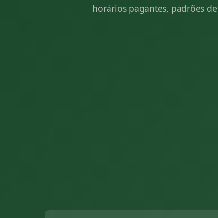
horários pagantes, padrões de