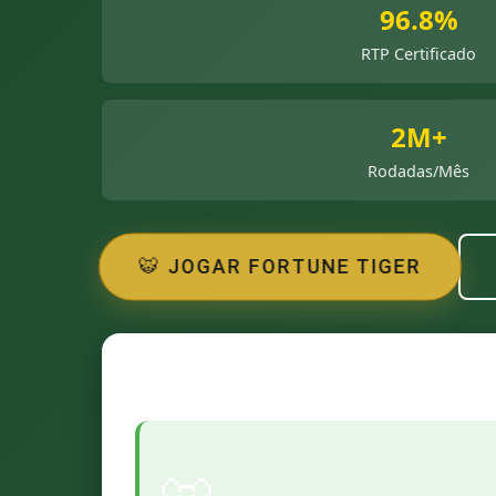
96.8%
RTP Certificado
2M+
Rodadas/Mês
🐯 JOGAR FORTUNE TIGER