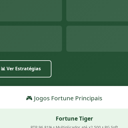
📊 Ver Estratégias
🎮 Jogos Fortune Principais
Fortune Tiger
RTP 96.81% • Multiplicador até x2.500 • PG Soft