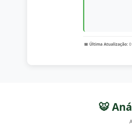
📅 Última Atualização:
01
🐯 Aná
A